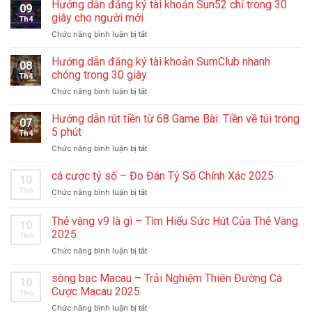
Hướng dẫn đăng ký tài khoản Sun52 chỉ trong 30
09
giây cho người mới
Th4
Chức năng bình luận bị tắt
ở
Hướng
dẫn
Hướng dẫn đăng ký tài khoản SumClub nhanh
08
đăng
chóng trong 30 giây
Th4
ký
Chức năng bình luận bị tắt
ở
tài
Hướng
khoản
dẫn
Hướng dẫn rút tiền từ 68 Game Bài: Tiền về túi trong
Sun52
07
đăng
chỉ
5 phút
Th4
ký
trong
Chức năng bình luận bị tắt
ở
tài
30
Hướng
khoản
giây
dẫn
cá cược tỷ số – Đo Đán Tỷ Số Chính Xác 2025
SumClub
cho
10
rút
nhanh
người
Th6
Chức năng bình luận bị tắt
ở
tiền
chóng
mới
cá
từ
trong
cược
Thẻ vàng v9 là gì – Tìm Hiểu Sức Hút Của Thẻ Vàng
68
30
10
tỷ
Game
2025
giây
Th6
số
Bài:
Chức năng bình luận bị tắt
ở
–
Tiền
Thẻ
Đo
về
vàng
Đán
sòng bạc Macau – Trải Nghiệm Thiên Đường Cá
túi
10
v9
Tỷ
Cược Macau 2025
trong
Th6
là
Số
5
Chức năng bình luận bị tắt
ở
gì
Chính