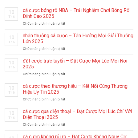
phút
sòng
–
Xác
bạc
cá cược bóng rổ NBA – Trải Nghiệm Chơi Bóng Rổ
Tìm
2025
10
Macau
Hiểu
Đỉnh Cao 2025
Th6
–
Sức
Chức năng bình luận bị tắt
ở
Trải
Hút
cá
Nghiệm
Của
cược
nhận thưởng cá cược – Tận Hưởng Mọi Giải Thưởng
Thiên
Thẻ
10
bóng
Đường
Lớn 2025
Vàng
Th6
rổ
Cá
2025
Chức năng bình luận bị tắt
ở
NBA
Cược
nhận
–
Macau
thưởng
đặt cược trực tuyến – Đặt Cược Mọi Lúc Mọi Nơi
Trải
2025
10
cá
Nghiệm
2025
Th6
cược
Chơi
Chức năng bình luận bị tắt
ở
–
Bóng
đặt
Tận
Rổ
cược
cá cược theo thương hiệu – Kết Nối Cùng Thương
Hưởng
Đỉnh
10
trực
Mọi
Hiệu Uy Tín 2025
Cao
Th6
tuyến
Giải
2025
Chức năng bình luận bị tắt
ở
–
Thưởng
cá
Đặt
Lớn
cược
cá cược qua điện thoại – Đặt Cược Mọi Lúc Chỉ Với
Cược
2025
10
theo
Mọi
Điện Thoại 2025
Th6
thương
Lúc
Chức năng bình luận bị tắt
ở
hiệu
Mọi
cá
–
Nơi
cược
cá cược không rủi ro – Đặt Cược Không Nguy Cơ
Kết
2025