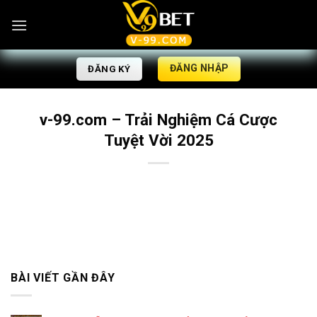
Bỏ
qua
nội
dung
ĐĂNG NHẬP
ĐĂNG KÝ
v-99.com – Trải Nghiệm Cá Cược
Tuyệt Vời 2025
BÀI VIẾT GẦN ĐÂY