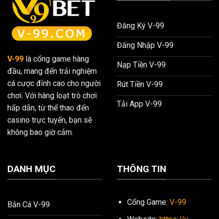
Lựa
Chọn
Đa
Đăng Ký V-99
Dạng
2025
Đăng Nhập V-99
V-99
là cổng game hàng
Nạp Tiền V-99
đầu, mang đến trải nghiệm
cá cược đỉnh cao cho người
Rút Tiền V-99
chơi. Với hàng loạt trò chơi
Tải App V-99
hấp dẫn, từ thể thao đến
casino trực tuyến, bạn sẽ
không bao giờ cảm.
DANH MỤC
THÔNG TIN
Cổng Game:
V-99
Bắn Cá V-99