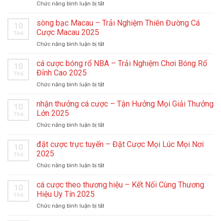
Chức năng bình luận bị tắt
ở
–
Tiền
Thẻ
Đo
về
vàng
Đán
sòng bạc Macau – Trải Nghiệm Thiên Đường Cá
túi
10
v9
Tỷ
Cược Macau 2025
trong
Th6
là
Số
5
Chức năng bình luận bị tắt
ở
gì
Chính
phút
sòng
–
Xác
bạc
cá cược bóng rổ NBA – Trải Nghiệm Chơi Bóng Rổ
Tìm
2025
10
Macau
Hiểu
Đỉnh Cao 2025
Th6
–
Sức
Chức năng bình luận bị tắt
ở
Trải
Hút
cá
Nghiệm
Của
cược
nhận thưởng cá cược – Tận Hưởng Mọi Giải Thưởng
Thiên
Thẻ
10
bóng
Đường
Lớn 2025
Vàng
Th6
rổ
Cá
2025
Chức năng bình luận bị tắt
ở
NBA
Cược
nhận
–
Macau
thưởng
đặt cược trực tuyến – Đặt Cược Mọi Lúc Mọi Nơi
Trải
2025
10
cá
Nghiệm
2025
Th6
cược
Chơi
Chức năng bình luận bị tắt
ở
–
Bóng
đặt
Tận
Rổ
cược
cá cược theo thương hiệu – Kết Nối Cùng Thương
Hưởng
Đỉnh
10
trực
Mọi
Hiệu Uy Tín 2025
Cao
Th6
tuyến
Giải
2025
Chức năng bình luận bị tắt
ở
–
Thưởng
cá
Đặt
Lớn