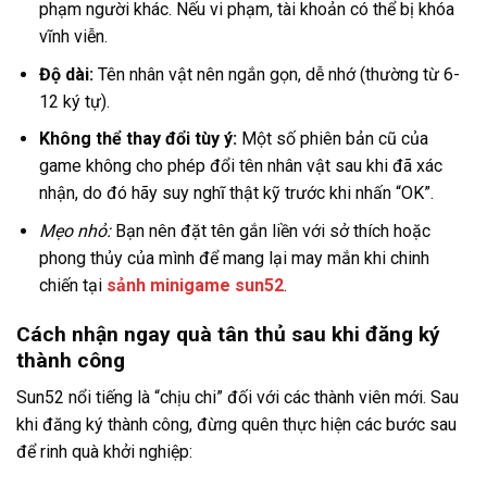
phạm người khác. Nếu vi phạm, tài khoản có thể bị khóa
vĩnh viễn.
Độ dài:
Tên nhân vật nên ngắn gọn, dễ nhớ (thường từ 6-
12 ký tự).
Không thể thay đổi tùy ý:
Một số phiên bản cũ của
game không cho phép đổi tên nhân vật sau khi đã xác
nhận, do đó hãy suy nghĩ thật kỹ trước khi nhấn “OK”.
Mẹo nhỏ:
Bạn nên đặt tên gắn liền với sở thích hoặc
phong thủy của mình để mang lại may mắn khi chinh
chiến tại
sảnh minigame sun52
.
Cách nhận ngay quà tân thủ sau khi đăng ký
thành công
Sun52 nổi tiếng là “chịu chi” đối với các thành viên mới. Sau
khi đăng ký thành công, đừng quên thực hiện các bước sau
để rinh quà khởi nghiệp: