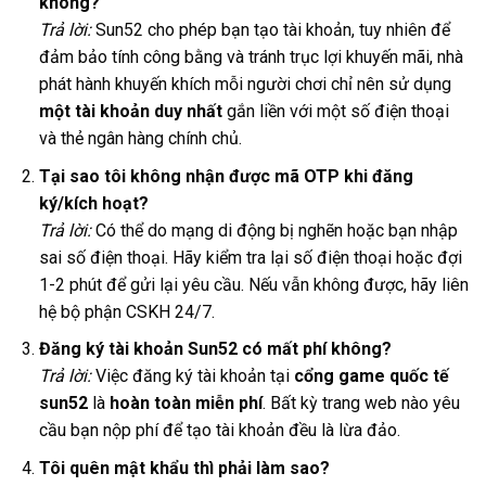
không?
Trả lời:
Sun52 cho phép bạn tạo tài khoản, tuy nhiên để
đảm bảo tính công bằng và tránh trục lợi khuyến mãi, nhà
phát hành khuyến khích mỗi người chơi chỉ nên sử dụng
một tài khoản duy nhất
gắn liền với một số điện thoại
và thẻ ngân hàng chính chủ.
Tại sao tôi không nhận được mã OTP khi đăng
ký/kích hoạt?
Trả lời:
Có thể do mạng di động bị nghẽn hoặc bạn nhập
sai số điện thoại. Hãy kiểm tra lại số điện thoại hoặc đợi
1-2 phút để gửi lại yêu cầu. Nếu vẫn không được, hãy liên
hệ bộ phận CSKH 24/7.
Đăng ký tài khoản Sun52 có mất phí không?
Trả lời:
Việc đăng ký tài khoản tại
cổng game quốc tế
sun52
là
hoàn toàn miễn phí
. Bất kỳ trang web nào yêu
cầu bạn nộp phí để tạo tài khoản đều là lừa đảo.
Tôi quên mật khẩu thì phải làm sao?