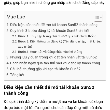
giây
, giúp bạn nhanh chóng gia nhập sân chơi đẳng cấp này.
Mục Lục
Điều kiện cần thiết để mở tài khoản Sun52 thành công
Quy trình 3 bước đăng ký tài khoản Sun52 chi tiết
Bước 1: Truy cập trang chủ Sun52 qua link chính thống
Bước 2: Điền thông tin đăng ký (Tên đăng nhập, mật khẩu,
xác nhận)
Bước 3: Hoàn tất và đăng nhập vào hệ thống
Những lưu ý quan trọng khi đặt tên nhân vật tại Sun52
Cách nhận ngay quà tân thủ sau khi đăng ký thành công
Câu hỏi thường gặp khi tạo tài khoản Sun52
Tổng kết
Điều kiện cần thiết để mở tài khoản Sun52
thành công
Để quá trình đăng ký diễn ra mượt mà và tài khoản của bạn
được bảo mật tối đa, người chơi cần đáp ứng một số điều