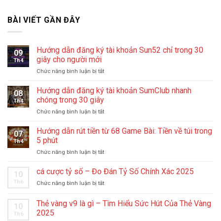
BÀI VIẾT GẦN ĐÂY
Hướng dẫn đăng ký tài khoản Sun52 chỉ trong 30
09
giây cho người mới
Th4
Chức năng bình luận bị tắt
ở
Hướng
dẫn
Hướng dẫn đăng ký tài khoản SumClub nhanh
08
đăng
chóng trong 30 giây
Th4
ký
Chức năng bình luận bị tắt
ở
tài
Hướng
khoản
dẫn
Hướng dẫn rút tiền từ 68 Game Bài: Tiền về túi trong
Sun52
07
đăng
chỉ
5 phút
Th4
ký
trong
Chức năng bình luận bị tắt
ở
tài
30
Hướng
khoản
giây
dẫn
cá cược tỷ số – Đo Đán Tỷ Số Chính Xác 2025
SumClub
cho
10
rút
nhanh
người
Th6
Chức năng bình luận bị tắt
ở
tiền
chóng
mới
cá
từ
trong
cược
Thẻ vàng v9 là gì – Tìm Hiểu Sức Hút Của Thẻ Vàng
68
30
10
tỷ
Game
2025
giây
Th6
số
Bài: