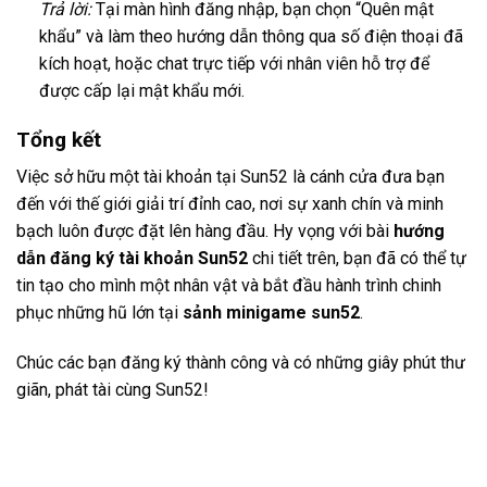
Trả lời:
Tại màn hình đăng nhập, bạn chọn “Quên mật
khẩu” và làm theo hướng dẫn thông qua số điện thoại đã
kích hoạt, hoặc chat trực tiếp với nhân viên hỗ trợ để
được cấp lại mật khẩu mới.
Tổng kết
Việc sở hữu một tài khoản tại Sun52 là cánh cửa đưa bạn
đến với thế giới giải trí đỉnh cao, nơi sự xanh chín và minh
bạch luôn được đặt lên hàng đầu. Hy vọng với bài
hướng
dẫn đăng ký tài khoản Sun52
chi tiết trên, bạn đã có thể tự
tin tạo cho mình một nhân vật và bắt đầu hành trình chinh
phục những hũ lớn tại
sảnh minigame sun52
.
Chúc các bạn đăng ký thành công và có những giây phút thư
giãn, phát tài cùng Sun52!