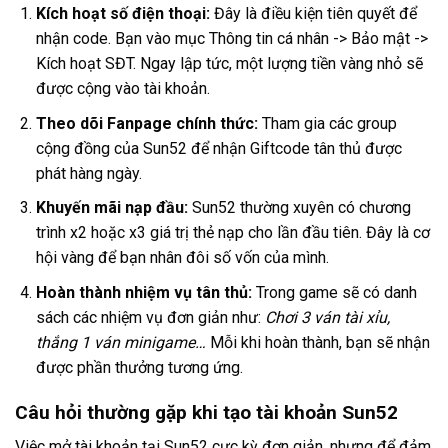
Kích hoạt số điện thoại:
Đây là điều kiện tiên quyết để
nhận code. Bạn vào mục Thông tin cá nhân -> Bảo mật ->
Kích hoạt SĐT. Ngay lập tức, một lượng tiền vàng nhỏ sẽ
được cộng vào tài khoản.
Theo dõi Fanpage chính thức:
Tham gia các group
cộng đồng của Sun52 để nhận Giftcode tân thủ được
phát hàng ngày.
Khuyến mãi nạp đầu:
Sun52 thường xuyên có chương
trình x2 hoặc x3 giá trị thẻ nạp cho lần đầu tiên. Đây là cơ
hội vàng để bạn nhân đôi số vốn của mình.
Hoàn thành nhiệm vụ tân thủ:
Trong game sẽ có danh
sách các nhiệm vụ đơn giản như:
Chơi 3 ván tài xỉu,
thắng 1 ván minigame…
Mỗi khi hoàn thành, bạn sẽ nhận
được phần thưởng tương ứng.
Câu hỏi thường gặp khi tạo tài khoản Sun52
Việc mở tài khoản tại Sun52 cực kỳ đơn giản, nhưng để đảm