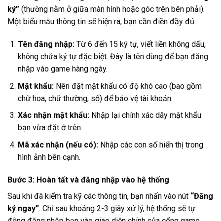
ký”
(thường nằm ở giữa màn hình hoặc góc trên bên phải).
Một biểu mẫu thông tin sẽ hiện ra, bạn cần điền đầy đủ:
Tên đăng nhập:
Từ 6 đến 15 ký tự, viết liền không dấu,
không chứa ký tự đặc biệt. Đây là tên dùng để bạn đăng
nhập vào game hàng ngày.
Mật khẩu:
Nên đặt mật khẩu có độ khó cao (bao gồm
chữ hoa, chữ thường, số) để bảo vệ tài khoản.
Xác nhận mật khẩu:
Nhập lại chính xác dãy mật khẩu
bạn vừa đặt ở trên.
Mã xác nhận (nếu có):
Nhập các con số hiển thị trong
hình ảnh bên cạnh.
Bước 3: Hoàn tất và đăng nhập vào hệ thống
Sau khi đã kiểm tra kỹ các thông tin, bạn nhấn vào nút
“Đăng
ký ngay”
. Chỉ sau khoảng 2-3 giây xử lý, hệ thống sẽ tự
động đăng nhập bạn vào giao diện chính của cổng game.