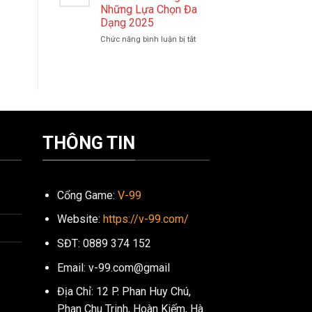
tiếp
Dẫn
Những Lựa Chọn Đa
–
Đầu
Dạng 2025
Hồi
2025
Hộp
Chức năng bình luận bị tắt
ở
Chờ
các
Đợi
trò
Giây
chơi
Phút
casino
Vàng
–
2025
Đắm
Chìm
Trong
THÔNG TIN
Những
Lựa
Chọn
Đa
Dạng
Cổng Game:
V-99
2025
Website:
https://v-99.com/
SĐT: 0889 374 152
Email: v-99.com@gmail
Địa Chỉ: 12 P. Phan Huy Chú,
Phan Chu Trinh, Hoàn Kiếm, Hà