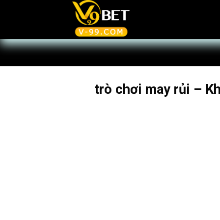
Bỏ
qua
nội
dung
trò chơi may rủi – 