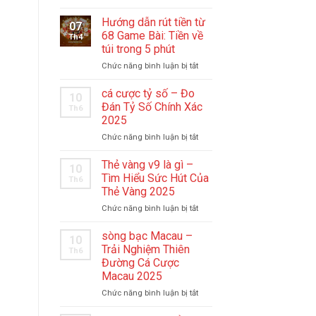
chỉ
Hướng
trong
dẫn
Hướng dẫn rút tiền từ
07
30
đăng
68 Game Bài: Tiền về
Th4
giây
ký
túi trong 5 phút
cho
tài
Chức năng bình luận bị tắt
người
ở
khoản
mới
Hướng
SumClub
dẫn
nhanh
cá cược tỷ số – Đo
10
rút
chóng
Đán Tỷ Số Chính Xác
Th6
tiền
trong
2025
từ
30
Chức năng bình luận bị tắt
ở
68
giây
cá
Game
cược
Bài:
Thẻ vàng v9 là gì –
10
tỷ
Tiền
Tìm Hiểu Sức Hút Của
Th6
số
về
Thẻ Vàng 2025
–
túi
Chức năng bình luận bị tắt
ở
Đo
trong
Thẻ
Đán
5
vàng
Tỷ
sòng bạc Macau –
phút
10
v9
Số
Trải Nghiệm Thiên
Th6
là
Chính
Đường Cá Cược
gì
Xác
Macau 2025
–
2025
Tìm
Chức năng bình luận bị tắt
ở
Hiểu
sòng