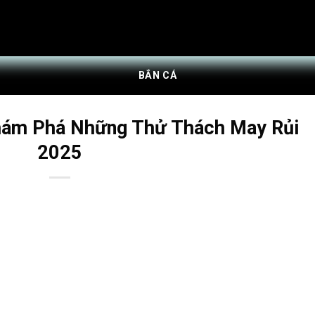
BẮN CÁ
Khám Phá Những Thử Thách May Rủi
2025