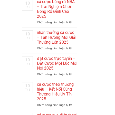
Sức
bạc
cá cược bóng rổ NBA
10
Hút
Macau
– Trải Nghiệm Chơi
Th6
Của
–
Bóng Rổ Đỉnh Cao
Thẻ
Trải
2025
Vàng
Nghiệm
2025
Thiên
Chức năng bình luận bị tắt
ở
Đường
cá
Cá
cược
nhận thưởng cá cược
10
Cược
bóng
– Tận Hưởng Mọi Giải
Th6
Macau
rổ
Thưởng Lớn 2025
2025
NBA
Chức năng bình luận bị tắt
ở
–
nhận
Trải
thưởng
Nghiệm
đặt cược trực tuyến –
10
cá
Chơi
Đặt Cược Mọi Lúc Mọi
Th6
cược
Bóng
Nơi 2025
–
Rổ
Chức năng bình luận bị tắt
ở
Tận
Đỉnh
đặt
Hưởng
Cao
cược
Mọi
cá cược theo thương
2025
10
trực
Giải
hiệu – Kết Nối Cùng
Th6
tuyến
Thưởng
Thương Hiệu Uy Tín
–
Lớn
2025
Đặt
2025
Cược
Chức năng bình luận bị tắt
ở
Mọi
cá
Lúc
cược