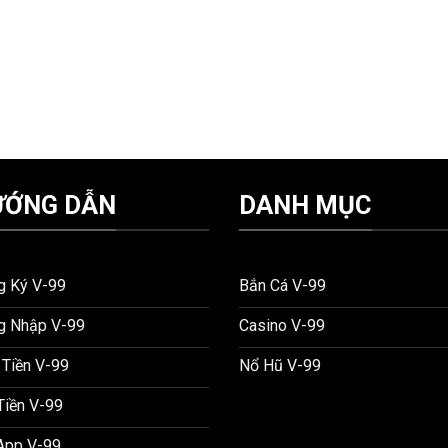
ƯỚNG DẪN
DANH MỤC
g Ký V-99
Bắn Cá V-99
g Nhập V-99
Casino V-99
Tiền V-99
Nổ Hũ V-99
Tiền V-99
App V-99