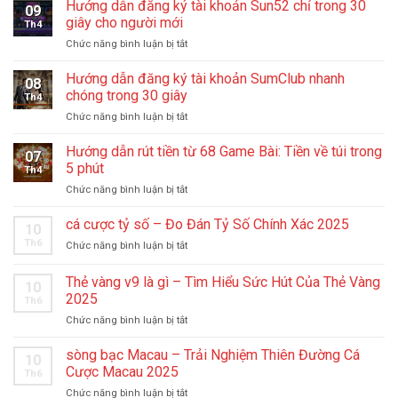
Hướng dẫn đăng ký tài khoản Sun52 chỉ trong 30
09
giây cho người mới
Th4
Chức năng bình luận bị tắt
ở
Hướng
dẫn
Hướng dẫn đăng ký tài khoản SumClub nhanh
08
đăng
chóng trong 30 giây
Th4
ký
Chức năng bình luận bị tắt
ở
tài
Hướng
khoản
dẫn
Hướng dẫn rút tiền từ 68 Game Bài: Tiền về túi trong
Sun52
07
đăng
chỉ
5 phút
Th4
ký
trong
Chức năng bình luận bị tắt
ở
tài
30
Hướng
khoản
giây
dẫn
cá cược tỷ số – Đo Đán Tỷ Số Chính Xác 2025
SumClub
cho
10
rút
nhanh
người
Th6
Chức năng bình luận bị tắt
ở
tiền
chóng
mới
cá
từ
trong
cược
Thẻ vàng v9 là gì – Tìm Hiểu Sức Hút Của Thẻ Vàng
68
30
10
tỷ
Game
2025
giây
Th6
số
Bài:
Chức năng bình luận bị tắt
ở
–
Tiền
Thẻ
Đo
về
vàng
Đán
sòng bạc Macau – Trải Nghiệm Thiên Đường Cá
túi
10
v9
Tỷ
Cược Macau 2025
trong
Th6
là
Số
5
Chức năng bình luận bị tắt
ở
gì
Chính