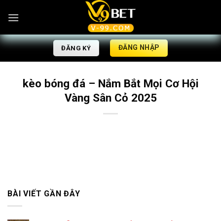
Bỏ
qua
nội
dung
ĐĂNG NHẬP
ĐĂNG KÝ
kèo bóng đá – Nắm Bắt Mọi Cơ Hội
Vàng Sân Cỏ 2025
BÀI VIẾT GẦN ĐÂY