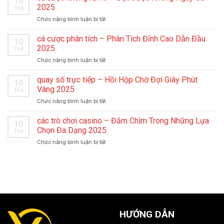
10
qua
Nối
2025
Th6
điện
Cùng
Chức năng bình luận bị tắt
ở
thoại
Thương
cá
–
Hiệu
cược
cá cược phân tích – Phân Tích Đỉnh Cao Dẫn Đầu
Đặt
Uy
10
không
Cược
2025
Tín
Th6
rủi
Mọi
2025
Chức năng bình luận bị tắt
ở
ro
Lúc
cá
–
Chỉ
cược
quay số trực tiếp – Hồi Hộp Chờ Đợi Giây Phút
Đặt
Với
10
phân
Cược
Vàng 2025
Điện
Th6
tích
Không
Thoại
Chức năng bình luận bị tắt
ở
–
Nguy
2025
quay
Phân
Cơ
số
các trò chơi casino – Đắm Chìm Trong Những Lựa
Tích
2025
10
trực
Đỉnh
Chọn Đa Dạng 2025
Th6
tiếp
Cao
Chức năng bình luận bị tắt
ở
–
Dẫn
các
Hồi
Đầu
trò
Hộp
2025
chơi
Chờ
casino
Đợi
–
Giây
Đắm
Phút
Chìm
Vàng
Trong
2025
HƯỚNG DẪN
Những