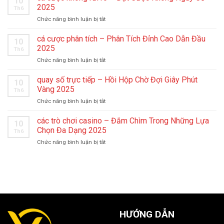
10
qua
Nối
2025
Th6
điện
Cùng
Chức năng bình luận bị tắt
ở
thoại
Thương
cá
–
Hiệu
cược
cá cược phân tích – Phân Tích Đỉnh Cao Dẫn Đầu
Đặt
Uy
10
không
Cược
2025
Tín
Th6
rủi
Mọi
2025
Chức năng bình luận bị tắt
ở
ro
Lúc
cá
–
Chỉ
cược
quay số trực tiếp – Hồi Hộp Chờ Đợi Giây Phút
Đặt
Với
10
phân
Cược
Vàng 2025
Điện
Th6
tích
Không
Thoại
Chức năng bình luận bị tắt
ở
–
Nguy
2025
quay
Phân
Cơ
số
các trò chơi casino – Đắm Chìm Trong Những Lựa
Tích
2025
10
trực
Đỉnh
Chọn Đa Dạng 2025
Th6
tiếp
Cao
Chức năng bình luận bị tắt
ở
–
Dẫn
các
Hồi
Đầu
trò
Hộp
2025
chơi
Chờ
casino
Đợi
–
Giây
Đắm
Phút
Chìm
Vàng
Trong
2025
HƯỚNG DẪN
Những