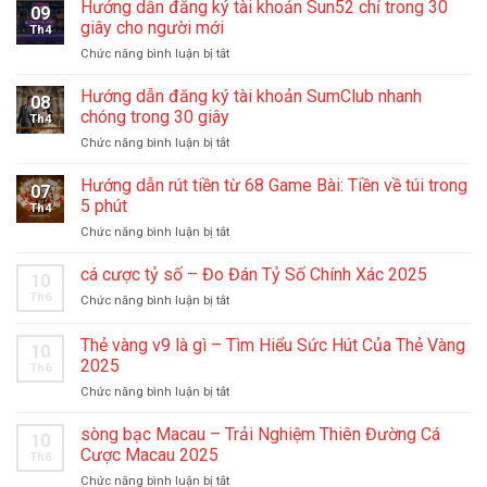
Hướng dẫn đăng ký tài khoản Sun52 chỉ trong 30
09
giây cho người mới
Th4
Chức năng bình luận bị tắt
ở
Hướng
dẫn
Hướng dẫn đăng ký tài khoản SumClub nhanh
08
đăng
chóng trong 30 giây
Th4
ký
Chức năng bình luận bị tắt
ở
tài
Hướng
khoản
dẫn
Hướng dẫn rút tiền từ 68 Game Bài: Tiền về túi trong
Sun52
07
đăng
chỉ
5 phút
Th4
ký
trong
Chức năng bình luận bị tắt
ở
tài
30
Hướng
khoản
giây
dẫn
cá cược tỷ số – Đo Đán Tỷ Số Chính Xác 2025
SumClub
cho
10
rút
nhanh
người
Th6
Chức năng bình luận bị tắt
ở
tiền
chóng
mới
cá
từ
trong
cược
Thẻ vàng v9 là gì – Tìm Hiểu Sức Hút Của Thẻ Vàng
68
30
10
tỷ
Game
2025
giây
Th6
số
Bài:
Chức năng bình luận bị tắt
ở
–
Tiền
Thẻ
Đo
về
vàng
Đán
sòng bạc Macau – Trải Nghiệm Thiên Đường Cá
túi
10
v9
Tỷ
Cược Macau 2025
trong
Th6
là
Số
5
Chức năng bình luận bị tắt
ở
gì
Chính