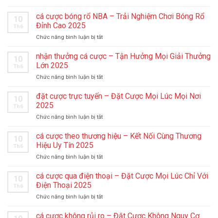
phút
sòng
–
Xác
bạc
cá cược bóng rổ NBA – Trải Nghiệm Chơi Bóng Rổ
Tìm
2025
10
Macau
Hiểu
Đỉnh Cao 2025
Th6
–
Sức
Chức năng bình luận bị tắt
ở
Trải
Hút
cá
Nghiệm
Của
cược
nhận thưởng cá cược – Tận Hưởng Mọi Giải Thưởng
Thiên
Thẻ
10
bóng
Đường
Lớn 2025
Vàng
Th6
rổ
Cá
2025
Chức năng bình luận bị tắt
ở
NBA
Cược
nhận
–
Macau
thưởng
đặt cược trực tuyến – Đặt Cược Mọi Lúc Mọi Nơi
Trải
2025
10
cá
Nghiệm
2025
Th6
cược
Chơi
Chức năng bình luận bị tắt
ở
–
Bóng
đặt
Tận
Rổ
cược
cá cược theo thương hiệu – Kết Nối Cùng Thương
Hưởng
Đỉnh
10
trực
Mọi
Hiệu Uy Tín 2025
Cao
Th6
tuyến
Giải
2025
Chức năng bình luận bị tắt
ở
–
Thưởng
cá
Đặt
Lớn
cược
cá cược qua điện thoại – Đặt Cược Mọi Lúc Chỉ Với
Cược
2025
10
theo
Mọi
Điện Thoại 2025
Th6
thương
Lúc
Chức năng bình luận bị tắt
ở
hiệu
Mọi
cá
–
Nơi
cược
cá cược không rủi ro – Đặt Cược Không Nguy Cơ
Kết
2025