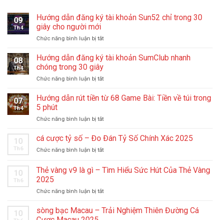
Hướng dẫn đăng ký tài khoản Sun52 chỉ trong 30
09
giây cho người mới
Th4
Chức năng bình luận bị tắt
ở
Hướng
dẫn
Hướng dẫn đăng ký tài khoản SumClub nhanh
08
đăng
chóng trong 30 giây
Th4
ký
Chức năng bình luận bị tắt
ở
tài
Hướng
khoản
dẫn
Hướng dẫn rút tiền từ 68 Game Bài: Tiền về túi trong
Sun52
07
đăng
chỉ
5 phút
Th4
ký
trong
Chức năng bình luận bị tắt
ở
tài
30
Hướng
khoản
giây
dẫn
cá cược tỷ số – Đo Đán Tỷ Số Chính Xác 2025
SumClub
cho
10
rút
nhanh
người
Th6
Chức năng bình luận bị tắt
ở
tiền
chóng
mới
cá
từ
trong
cược
Thẻ vàng v9 là gì – Tìm Hiểu Sức Hút Của Thẻ Vàng
68
30
10
tỷ
Game
2025
giây
Th6
số
Bài:
Chức năng bình luận bị tắt
ở
–
Tiền
Thẻ
Đo
về
vàng
Đán
sòng bạc Macau – Trải Nghiệm Thiên Đường Cá
túi
10
v9
Tỷ
Cược Macau 2025
trong