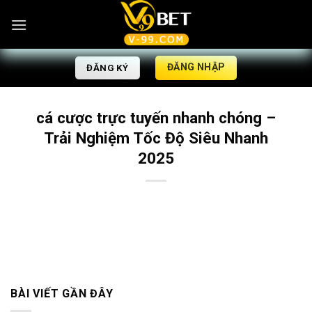
Bỏ
qua
nội
dung
ĐĂNG NHẬP
ĐĂNG KÝ
cá cược trực tuyến nhanh chóng –
Trải Nghiệm Tốc Độ Siêu Nhanh
2025
BÀI VIẾT GẦN ĐÂY