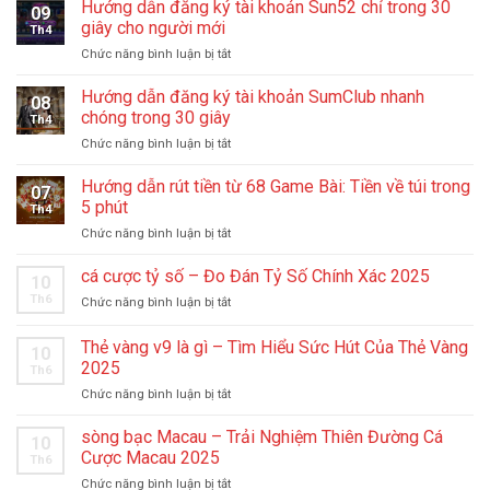
Hướng dẫn đăng ký tài khoản Sun52 chỉ trong 30
09
giây cho người mới
Th4
Chức năng bình luận bị tắt
ở
Hướng
dẫn
Hướng dẫn đăng ký tài khoản SumClub nhanh
08
đăng
chóng trong 30 giây
Th4
ký
Chức năng bình luận bị tắt
ở
tài
Hướng
khoản
dẫn
Hướng dẫn rút tiền từ 68 Game Bài: Tiền về túi trong
Sun52
07
đăng
chỉ
5 phút
Th4
ký
trong
Chức năng bình luận bị tắt
ở
tài
30
Hướng
khoản
giây
dẫn
cá cược tỷ số – Đo Đán Tỷ Số Chính Xác 2025
SumClub
cho
10
rút
nhanh
người
Th6
Chức năng bình luận bị tắt
ở
tiền
chóng
mới
cá
từ
trong
cược
Thẻ vàng v9 là gì – Tìm Hiểu Sức Hút Của Thẻ Vàng
68
30
10
tỷ
Game
2025
giây
Th6
số
Bài:
Chức năng bình luận bị tắt
ở
–
Tiền
Thẻ
Đo
về
vàng
Đán
sòng bạc Macau – Trải Nghiệm Thiên Đường Cá
túi
10
v9
Tỷ
Cược Macau 2025
trong
Th6
là
Số
5
Chức năng bình luận bị tắt
ở
gì
Chính