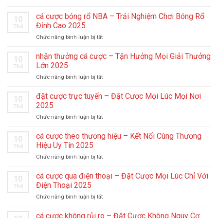
phút
sòng
–
Xác
bạc
cá cược bóng rổ NBA – Trải Nghiệm Chơi Bóng Rổ
Tìm
2025
10
Macau
Hiểu
Đỉnh Cao 2025
Th6
–
Sức
Chức năng bình luận bị tắt
ở
Trải
Hút
cá
Nghiệm
Của
cược
nhận thưởng cá cược – Tận Hưởng Mọi Giải Thưởng
Thiên
Thẻ
10
bóng
Đường
Lớn 2025
Vàng
Th6
rổ
Cá
2025
Chức năng bình luận bị tắt
ở
NBA
Cược
nhận
–
Macau
thưởng
đặt cược trực tuyến – Đặt Cược Mọi Lúc Mọi Nơi
Trải
2025
10
cá
Nghiệm
2025
Th6
cược
Chơi
Chức năng bình luận bị tắt
ở
–
Bóng
đặt
Tận
Rổ
cược
cá cược theo thương hiệu – Kết Nối Cùng Thương
Hưởng
Đỉnh
10
trực
Mọi
Hiệu Uy Tín 2025
Cao
Th6
tuyến
Giải
2025
Chức năng bình luận bị tắt
ở
–
Thưởng
cá
Đặt
Lớn
cược
cá cược qua điện thoại – Đặt Cược Mọi Lúc Chỉ Với
Cược
2025
10
theo
Mọi
Điện Thoại 2025
Th6
thương
Lúc
Chức năng bình luận bị tắt
ở
hiệu
Mọi
cá
–
Nơi
cược
cá cược không rủi ro – Đặt Cược Không Nguy Cơ
Kết
2025