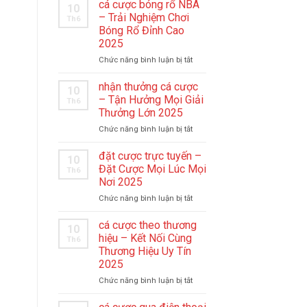
Sức
bạc
cá cược bóng rổ NBA
10
Hút
Macau
– Trải Nghiệm Chơi
Th6
Của
–
Bóng Rổ Đỉnh Cao
Thẻ
Trải
2025
Vàng
Nghiệm
2025
Thiên
Chức năng bình luận bị tắt
ở
Đường
cá
Cá
cược
nhận thưởng cá cược
10
Cược
bóng
– Tận Hưởng Mọi Giải
Th6
Macau
rổ
Thưởng Lớn 2025
2025
NBA
Chức năng bình luận bị tắt
ở
–
nhận
Trải
thưởng
Nghiệm
đặt cược trực tuyến –
10
cá
Chơi
Đặt Cược Mọi Lúc Mọi
Th6
cược
Bóng
Nơi 2025
–
Rổ
Chức năng bình luận bị tắt
ở
Tận
Đỉnh
đặt
Hưởng
Cao
cược
Mọi
cá cược theo thương
2025
10
trực
Giải
hiệu – Kết Nối Cùng
Th6
tuyến
Thưởng
Thương Hiệu Uy Tín
–
Lớn
2025
Đặt
2025
Cược
Chức năng bình luận bị tắt
ở
Mọi
cá
Lúc
cược