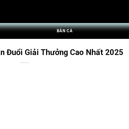
BẮN CÁ
ăn Đuổi Giải Thưởng Cao Nhất 2025