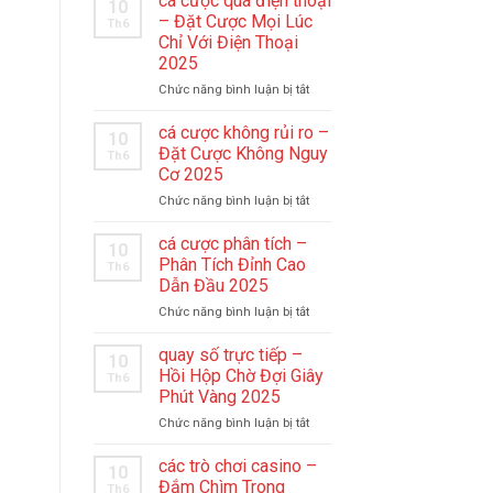
cá cược qua điện thoại
10
Mọi
theo
– Đặt Cược Mọi Lúc
Th6
Nơi
thương
Chỉ Với Điện Thoại
2025
hiệu
2025
–
Kết
Chức năng bình luận bị tắt
ở
Nối
cá
Cùng
cược
cá cược không rủi ro –
10
Thương
qua
Đặt Cược Không Nguy
Th6
Hiệu
điện
Cơ 2025
Uy
thoại
Chức năng bình luận bị tắt
Tín
ở
–
2025
cá
Đặt
cược
Cược
cá cược phân tích –
10
không
Mọi
Phân Tích Đỉnh Cao
Th6
rủi
Lúc
Dẫn Đầu 2025
ro
Chỉ
Chức năng bình luận bị tắt
ở
–
Với
cá
Đặt
Điện
cược
Cược
quay số trực tiếp –
Thoại
10
phân
Không
2025
Hồi Hộp Chờ Đợi Giây
Th6
tích
Nguy
Phút Vàng 2025
–
Cơ
Chức năng bình luận bị tắt
ở
Phân
2025
quay
Tích
số
Đỉnh
các trò chơi casino –
10
trực
Cao
Đắm Chìm Trong
Th6