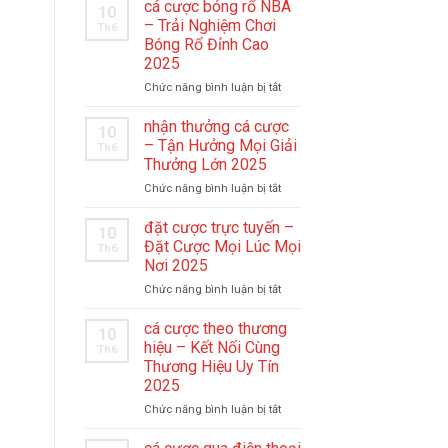
Sức
bạc
cá cược bóng rổ NBA
10
Hút
Macau
– Trải Nghiệm Chơi
Th6
Của
–
Bóng Rổ Đỉnh Cao
Thẻ
Trải
2025
Vàng
Nghiệm
2025
Thiên
Chức năng bình luận bị tắt
ở
Đường
cá
Cá
cược
nhận thưởng cá cược
10
Cược
bóng
– Tận Hưởng Mọi Giải
Th6
Macau
rổ
Thưởng Lớn 2025
2025
NBA
Chức năng bình luận bị tắt
ở
–
nhận
Trải
thưởng
Nghiệm
đặt cược trực tuyến –
10
cá
Chơi
Đặt Cược Mọi Lúc Mọi
Th6
cược
Bóng
Nơi 2025
–
Rổ
Chức năng bình luận bị tắt
ở
Tận
Đỉnh
đặt
Hưởng
Cao
cược
Mọi
cá cược theo thương
2025
10
trực
Giải
hiệu – Kết Nối Cùng
Th6
tuyến
Thưởng
Thương Hiệu Uy Tín
–
Lớn
2025
Đặt
2025
Cược
Chức năng bình luận bị tắt
ở
Mọi
cá
Lúc
cược