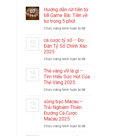
chỉ
Hướng
trong
dẫn
Hướng dẫn rút tiền từ
07
30
đăng
68 Game Bài: Tiền về
Th4
giây
ký
túi trong 5 phút
cho
tài
Chức năng bình luận bị tắt
người
ở
khoản
mới
Hướng
SumClub
dẫn
nhanh
cá cược tỷ số – Đo
10
rút
chóng
Đán Tỷ Số Chính Xác
Th6
tiền
trong
2025
từ
30
Chức năng bình luận bị tắt
ở
68
giây
cá
Game
cược
Bài:
Thẻ vàng v9 là gì –
10
tỷ
Tiền
Tìm Hiểu Sức Hút Của
Th6
số
về
Thẻ Vàng 2025
–
túi
Chức năng bình luận bị tắt
ở
Đo
trong
Thẻ
Đán
5
vàng
Tỷ
sòng bạc Macau –
phút
10
v9
Số
Trải Nghiệm Thiên
Th6
là
Chính
Đường Cá Cược
gì
Xác
Macau 2025
–
2025
Tìm
Chức năng bình luận bị tắt
ở
Hiểu
sòng