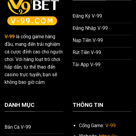
Lựa
Chọn
Đa
Đăng Ký V-99
Dạng
2025
Đăng Nhập V-99
V-99
là cổng game hàng
Nạp Tiền V-99
đầu, mang đến trải nghiệm
cá cược đỉnh cao cho người
Rút Tiền V-99
chơi. Với hàng loạt trò chơi
Tải App V-99
hấp dẫn, từ thể thao đến
casino trực tuyến, bạn sẽ
không bao giờ cảm.
DANH MỤC
THÔNG TIN
Cổng Game:
V-99
Bắn Cá V-99