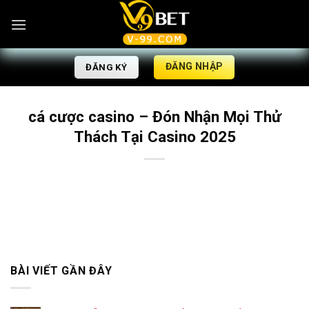
Bỏ
qua
nội
dung
ĐĂNG NHẬP
ĐĂNG KÝ
cá cược casino – Đón Nhận Mọi Thử
Thách Tại Casino 2025
BÀI VIẾT GẦN ĐÂY