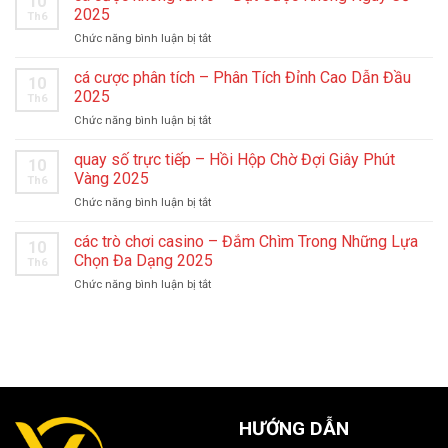
10
qua
Nối
2025
Th6
điện
Cùng
Chức năng bình luận bị tắt
ở
thoại
Thương
cá
–
Hiệu
cược
cá cược phân tích – Phân Tích Đỉnh Cao Dẫn Đầu
Đặt
Uy
10
không
Cược
2025
Tín
Th6
rủi
Mọi
2025
Chức năng bình luận bị tắt
ở
ro
Lúc
cá
–
Chỉ
cược
quay số trực tiếp – Hồi Hộp Chờ Đợi Giây Phút
Đặt
Với
10
phân
Cược
Vàng 2025
Điện
Th6
tích
Không
Thoại
Chức năng bình luận bị tắt
ở
–
Nguy
2025
quay
Phân
Cơ
số
các trò chơi casino – Đắm Chìm Trong Những Lựa
Tích
2025
10
trực
Đỉnh
Chọn Đa Dạng 2025
Th6
tiếp
Cao
Chức năng bình luận bị tắt
ở
–
Dẫn
các
Hồi
Đầu
trò
Hộp
2025
chơi
Chờ
casino
Đợi
–
Giây
Đắm
Phút
Chìm
Vàng
Trong
2025
HƯỚNG DẪN
Những