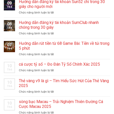
Hướng dẫn đăng ký tài khoản Sun52 chỉ trong 30
09
giây cho người mới
Th4
Chức năng bình luận bị tắt
ở
Hướng
dẫn
Hướng dẫn đăng ký tài khoản SumClub nhanh
08
đăng
chóng trong 30 giây
Th4
ký
Chức năng bình luận bị tắt
ở
tài
Hướng
khoản
dẫn
Hướng dẫn rút tiền từ 68 Game Bài: Tiền về túi trong
Sun52
07
đăng
chỉ
5 phút
Th4
ký
trong
Chức năng bình luận bị tắt
ở
tài
30
Hướng
khoản
giây
dẫn
cá cược tỷ số – Đo Đán Tỷ Số Chính Xác 2025
SumClub
cho
10
rút
nhanh
người
Th6
Chức năng bình luận bị tắt
ở
tiền
chóng
mới
cá
từ
trong
cược
Thẻ vàng v9 là gì – Tìm Hiểu Sức Hút Của Thẻ Vàng
68
30
10
tỷ
Game
2025
giây
Th6
số
Bài:
Chức năng bình luận bị tắt
ở
–
Tiền
Thẻ
Đo
về
vàng
Đán
sòng bạc Macau – Trải Nghiệm Thiên Đường Cá
túi
10
v9
Tỷ
Cược Macau 2025
trong
Th6
là
Số
5
Chức năng bình luận bị tắt
ở
gì
Chính