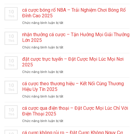
phút
sòng
–
Xác
bạc
cá cược bóng rổ NBA – Trải Nghiệm Chơi Bóng Rổ
Tìm
2025
10
Macau
Hiểu
Đỉnh Cao 2025
Th6
–
Sức
Chức năng bình luận bị tắt
ở
Trải
Hút
cá
Nghiệm
Của
cược
nhận thưởng cá cược – Tận Hưởng Mọi Giải Thưởng
Thiên
Thẻ
10
bóng
Đường
Lớn 2025
Vàng
Th6
rổ
Cá
2025
Chức năng bình luận bị tắt
ở
NBA
Cược
nhận
–
Macau
thưởng
đặt cược trực tuyến – Đặt Cược Mọi Lúc Mọi Nơi
Trải
2025
10
cá
Nghiệm
2025
Th6
cược
Chơi
Chức năng bình luận bị tắt
ở
–
Bóng
đặt
Tận
Rổ
cược
cá cược theo thương hiệu – Kết Nối Cùng Thương
Hưởng
Đỉnh
10
trực
Mọi
Hiệu Uy Tín 2025
Cao
Th6
tuyến
Giải
2025
Chức năng bình luận bị tắt
ở
–
Thưởng
cá
Đặt
Lớn
cược
cá cược qua điện thoại – Đặt Cược Mọi Lúc Chỉ Với
Cược
2025
10
theo
Mọi
Điện Thoại 2025
Th6
thương
Lúc
Chức năng bình luận bị tắt
ở
hiệu
Mọi
cá
–
Nơi
cược
cá cược không rủi ro – Đặt Cược Không Nguy Cơ
Kết
2025